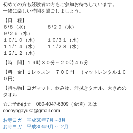
初めての方も経験者の方もご参加お待ちしています。
一緒に楽しい時間を過ごしましょう。
【日 程】
８/８（水） ８/２９（水）
９/２６（水）
１０/１０（水） １０/３１（水）
１１/１４（水） １１/２８（水）
１２/１２（水）
【時 間】１９時３０分～２０時４５分
【料 金】１レッスン ７００円 （マットレンタル１０
０円）
【持ち物】ヨガマット、飲み物、汗拭きタオル、大きめの
タオル
☆ご予約は☆ 080-4047-6309（金澤）又は
cocoyogayuka@gmail.com
お寺ヨガ 平成30年7月～8月
お寺ヨガ 平成30年9月～12月