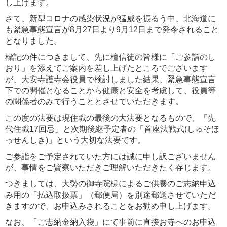
し上げます。
さて、新型コロナの感染状況が猛威を振るう中、北海道に
も緊急事態宣言が8月27日より9月12日まで発令されること
となりました。
標記の件につきまして、先に檀信徒の皆様に「ご参詣のし
おり」を添えてご案内を差し上げたところでございます
が、大安寺護寺会役員で検討しました結果、緊急事態宣言
下での開催となることから健康と安全を考慮して、
役員等
の関係者のみで行う
こととさせていただきます。
この度の法要は現住職の最後の大法要となるもので、「先
代住職17回忌」と次期後継予定者の「首座法戦式(しゅそほ
っせんしき)」という大切な法要です。
ご参詣をご予定されていた方には誠に申し訳ございません
が、事情をご賢察いただきご理解いただきたく存じます。
つきましては、大勢の御寺院様によるご供養のご志納申込
み用の「払込取扱票」（郵便局）を別途郵送させていただ
きますので、お申込みされることをお勧め申し上げます。
なお、「ご志納金納入袋」にて事前に直接お寺へのお申込