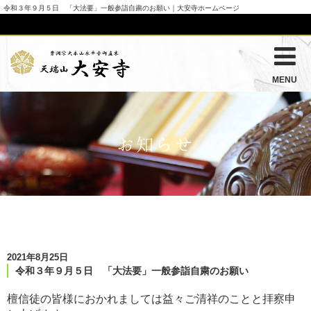
令和３年９月５日 「大法要」一般参詣自粛のお願い｜大安寺ホームページ
MENU
お知らせ
2021年8月25日
令和３年９月５日 「大法要」一般参詣自粛のお願い
檀信徒の皆様におかれましては益々ご清祥のことと拝察申